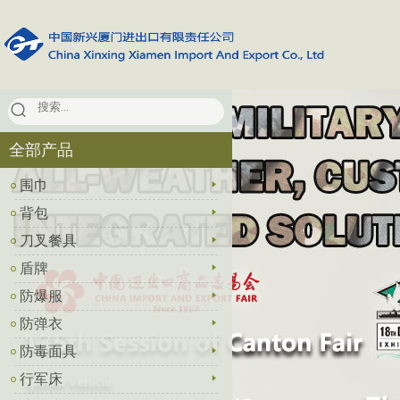
全部产品
围巾
背包
刀叉餐具
盾牌
防爆服
防弹衣
防毒面具
行军床